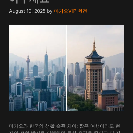
August 19, 2025
by
마카오VIP 환전
마카오와 한국의 생활 습관 차이: 짧은 여행이라도 현
지의 생활 방식을 이해하면 문화 충격을 줄이고 더 자